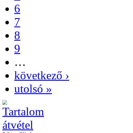
6
7
8
9
…
következő ›
utolsó »