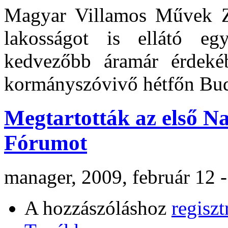
Magyar Villamos Művek Zrt
lakosságot is ellátó eg
kedvezőbb áramár érdeké
kormányszóvivő hétfőn Buda
Megtartották az első N
Fórumot
manager, 2009, február 12 
A hozzászóláshoz
regiszt