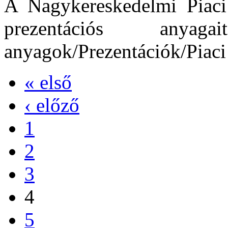
A Nagykereskedelmi Piaci
prezentációs anya
anyagok/Prezentációk/Piaci F
« első
‹ előző
1
2
3
4
5