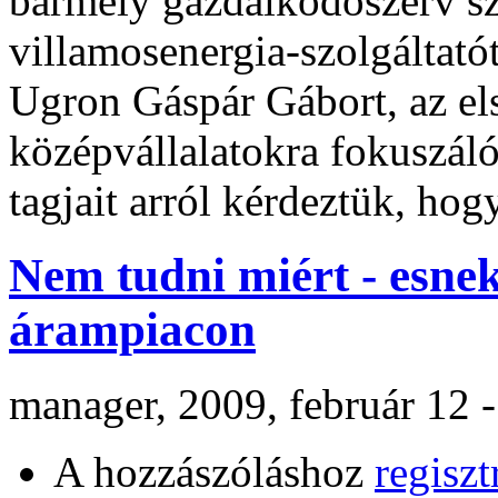
bármely gazdálkodószerv sz
villamosenergia-szolgáltató
Ugron Gáspár Gábort, az els
középvállalatokra fokuszá
tagjait arról kérdeztük, hog
Nem tudni miért - esne
árampiacon
manager, 2009, február 12 
A hozzászóláshoz
regiszt