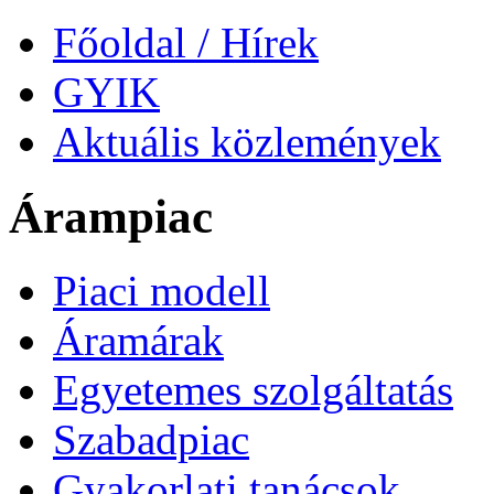
Főoldal / Hírek
GYIK
Aktuális közlemények
Árampiac
Piaci modell
Áramárak
Egyetemes szolgáltatás
Szabadpiac
Gyakorlati tanácsok