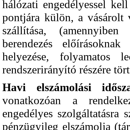
hálózati engedélyessel kel
pontjára külön, a vásárolt
szállítása, (amennyiben
berendezés előírásoknak 
helyezése, folyamatos l
rendszerirányító részére tör
Havi elszámolási idős
vonatkozóan a rendelkez
engedélyes szolgáltatásra s
pénzügyileg elszámolja (tá