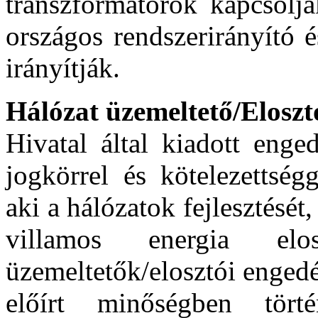
transzformátorok kapcsolj
országos rendszerirányító é
irányítják.
Hálózat üzemeltető/Eloszt
Hivatal által kiadott enged
jogkörrel és kötelezettség
aki a hálózatok fejlesztését,
villamos energia elo
üzemeltetők/elosztói engedé
előírt minőségben tört