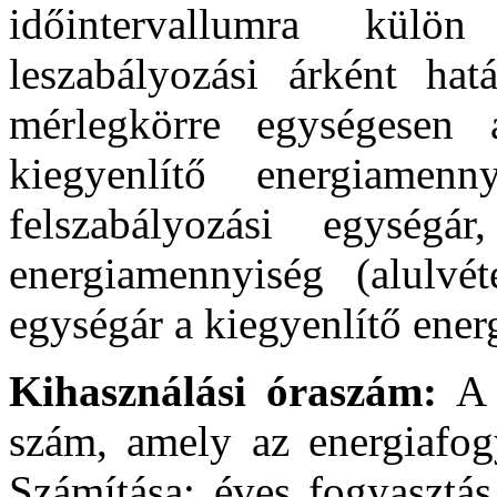
időintervallumra külö
leszabályozási árként ha
mérlegkörre egységesen a
kiegyenlítő energiamenn
felszabályozási egységár
energiamennyiség (alulvét
egységár a kiegyenlítő ener
Kihasználási óraszám:
A 
szám, amely az energiafogy
Számítása: éves fogyasztás