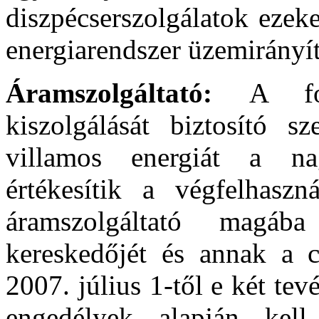
diszpécserszolgálatok ezeke
energiarendszer üzemirányí
Áramszolgáltató:
A fo
kiszolgálását biztosító s
villamos energiát a nag
értékesítik a végfelhaszn
áramszolgáltató magába
kereskedőjét és annak a cs
2007. július 1-től e két t
engedélyek alapján kell