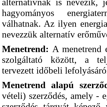
alternatívnak is nevezik, 
hagyományos energiater
válhatnak. Az ilyen energ
nevezzük alternatív erőműv
Menetrend:
A menetrend e
szolgáltató között, a tel
tervezett időbeli lefolyásáró
Menetrend alapú szerző
vételi) szerződés, amely - e
szerződés tárgyát képező 