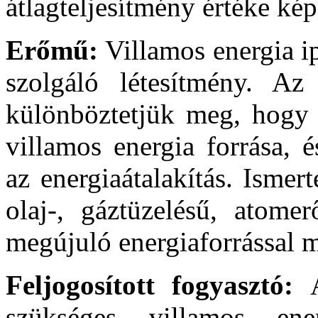
átlagteljesítmény értéke kép
Erőmű:
Villamos energia ip
szolgáló létesítmény. Az
különböztetjük meg, hogy 
villamos energia forrása, 
az energiaátalakítás. Isme
olaj-, gáztüzelésű, atome
megújuló energiaforrással
Feljogosított fogyasztó:
szükséges villamos en