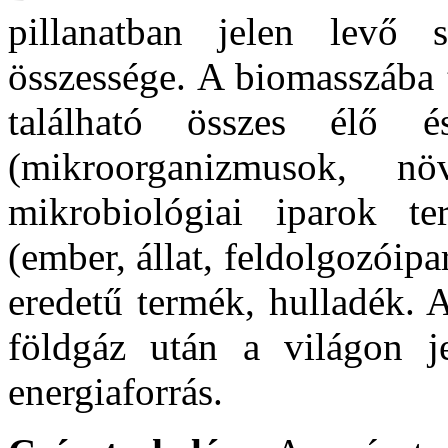
pillanatban jelen levő 
összessége. A biomasszába 
található összes élő é
(mikroorganizmusok, n
mikrobiológiai iparok te
(ember, állat, feldolgozóip
eredetű termék, hulladék. 
földgáz után a világon j
energiaforrás.