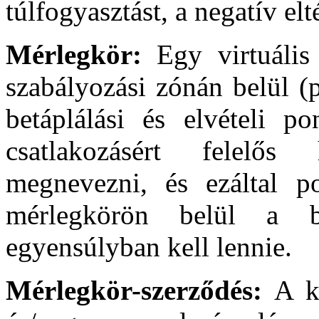
túlfogyasztást, a negatív elt
Mérlegkör:
Egy virtuális
szabályozási zónán belül (
betáplálási és elvételi po
csatlakozásért felelős
megnevezni, és ezáltal po
mérlegkörön belül a b
egyensúlyban kell lennie.
Mérlegkör-szerződés:
A k