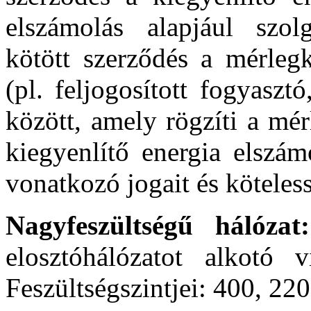
elszámolás alapjául szol
kötött szerződés a mérlegk
(pl. feljogosított fogyaszt
között, amely rögzíti a mér
kiegyenlítő energia elszám
vonatkozó jogait és köteless
Nagyfeszültségű hálóza
elosztóhálózatot alkotó vi
Feszültségszintjei: 400, 22