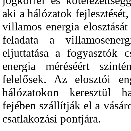
jogkörrel és kötelezettség
aki a hálózatok fejlesztését,
villamos energia elosztásá
feladata a villamosener
eljuttatása a fogyasztók c
energia méréséért szint
felelősek. Az elosztói e
hálózatokon keresztül ha
fejében szállítják el a vásá
csatlakozási pontjára.