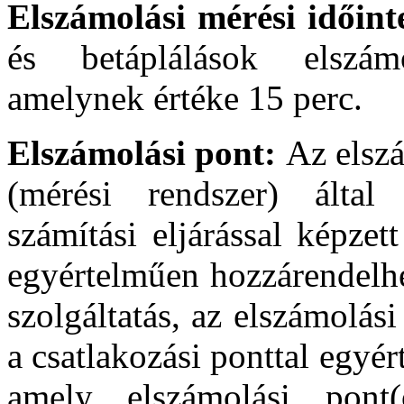
Elszámolási mérési időin
és betáplálások elszám
amelynek értéke 15 perc.
Elszámolási pont:
Az elszá
(mérési rendszer) által
számítási eljárással képze
egyértelműen hozzárendelhe
szolgáltatás, az elszámolás
a csatlakozási ponttal egyé
amely elszámolási pont