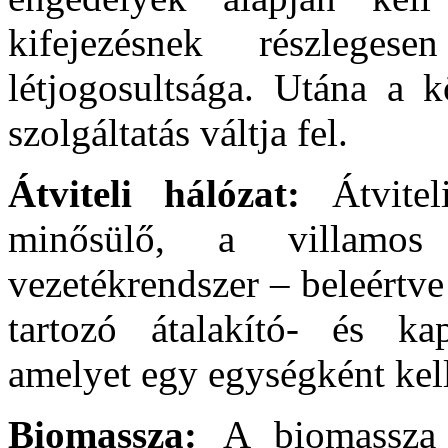
kifejezésnek részleg
létjogosultsága. Utána a k
szolgáltatás váltja fel.
Átviteli hálózat:
Átvite
minősülő, a villamos 
vezetékrendszer – beleértve 
tartozó átalakító- és ka
amelyet egy egységként kell
Biomassza:
A biomassza 