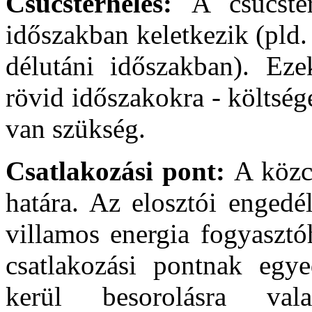
Csúcsterhelés:
A csúcste
időszakban keletkezik (pld.
délutáni időszakban). Eze
rövid időszakokra - költsé
van szükség.
Csatlakozási pont:
A közc
határa. Az elosztói engedé
villamos energia fogyasztó
csatlakozási pontnak egye
kerül besorolásra va