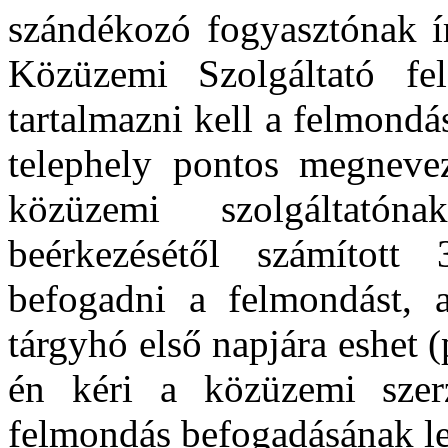
szándékozó fogyasztónak ír
Közüzemi Szolgáltató fe
tartalmazni kell a felmondá
telephely pontos megnevez
közüzemi szolgáltató
beérkezésétől számított
befogadni a felmondást, 
tárgyhó első napjára eshet 
én kéri a közüzemi szer
felmondás befogadásának le