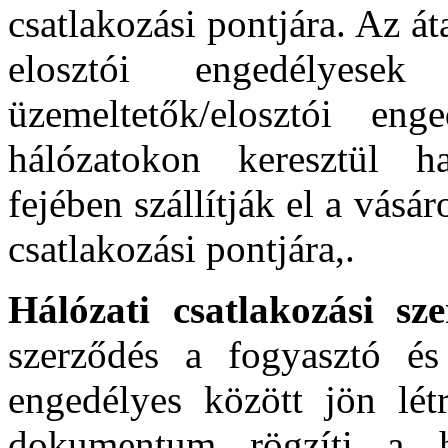
csatlakozási pontjára. Az át
elosztói engedélyese
üzemeltetők/elosztói en
hálózatokon keresztül ha
fejében szállítják el a vásá
csatlakozási pontjára,.
Hálózati csatlakozási sz
szerződés a fogyasztó és a
engedélyes között jön lét
dokumentum rögzíti a h