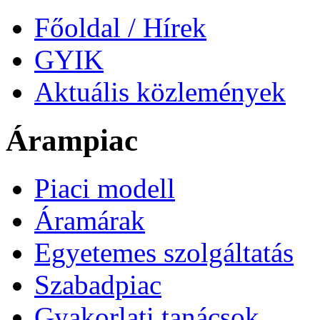
Főoldal / Hírek
GYIK
Aktuális közlemények
Árampiac
Piaci modell
Áramárak
Egyetemes szolgáltatás
Szabadpiac
Gyakorlati tanácsok