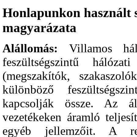
Honlapunkon használt s
magyarázata
Alállomás:
Villamos há
feszültségszintű hálózat
(megszakítók, szakaszoló
különböző feszültségszi
kapcsolják össze. Az á
vezetékeken áramló teljesí
egyéb jellemzőit. A re