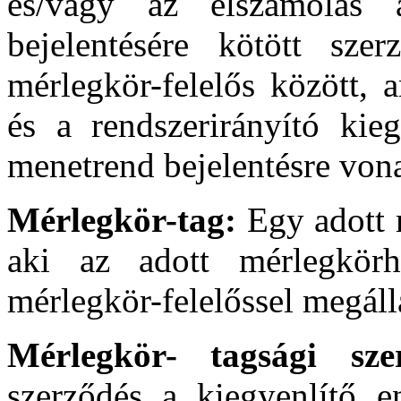
és/vagy az elszámolás a
bejelentésére kötött sze
mérlegkör-felelős között, 
és a rendszerirányító kieg
menetrend bejelentésre vona
Mérlegkör-tag:
Egy adott 
aki az adott mérlegkörh
mérlegkör-felelőssel megáll
Mérlegkör- tagsági sz
szerződés a kiegyenlítő e