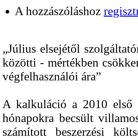
A hozzászóláshoz
regiszt
„Július elsejétől szolgáltat
közötti - mértékben csökke
végfelhasználói ára”
A kalkuláció a 2010 első
hónapokra becsült villamo
számított beszerzési költ