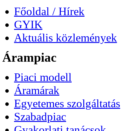
Főoldal / Hírek
GYIK
Aktuális közlemények
Árampiac
Piaci modell
Áramárak
Egyetemes szolgáltatás
Szabadpiac
Gyakorlati tanácsok