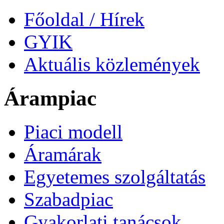
Főoldal / Hírek
GYIK
Aktuális közlemények
Árampiac
Piaci modell
Áramárak
Egyetemes szolgáltatás
Szabadpiac
Gyakorlati tanácsok