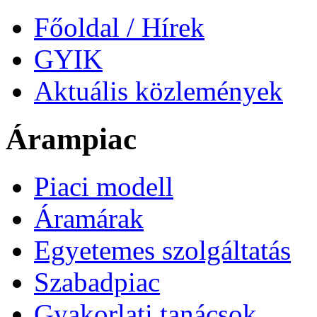
Főoldal / Hírek
GYIK
Aktuális közlemények
Árampiac
Piaci modell
Áramárak
Egyetemes szolgáltatás
Szabadpiac
Gyakorlati tanácsok