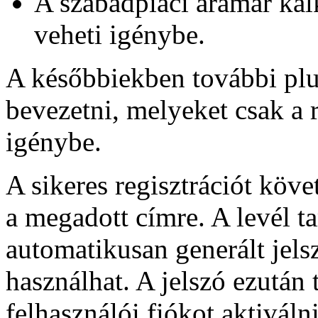
A szabadpiaci áramár kal
veheti igénybe.
A későbbiekben további plus
bevezetni, melyeket csak a 
igénybe.
A sikeres regisztrációt köve
a megadott címre. A levél t
automatikusan generált jels
használhat. A jelszó ezután
felhasználói fiókot aktiválni