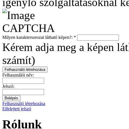
igénylő szolgáltatásoknál ke
Milyen karaktersorozat látható képen?:
*
Kérem adja meg a képen láth
számít)
Felhasználói név:
Jelszó:
Felhasználó létrehozása
Elfelejtett jelszó
Rólunk