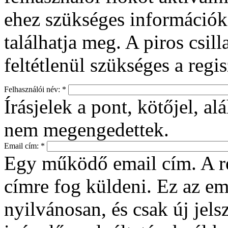
ehez szükséges információka
találhatja meg. A piros csil
feltétlenül szükséges a regi
Felhasználói név:
*
Írásjelek a pont, kötőjel, a
nem megengedettek.
Email cím:
*
Egy működő email cím. A re
címre fog küldeni. Ez az e
nyilvánosan, és csak új jelsz