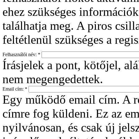
ehez szükséges információka
találhatja meg. A piros csil
feltétlenül szükséges a regi
Felhasználói név:
*
Írásjelek a pont, kötőjel, a
nem megengedettek.
Email cím:
*
Egy működő email cím. A re
címre fog küldeni. Ez az e
nyilvánosan, és csak új jelsz