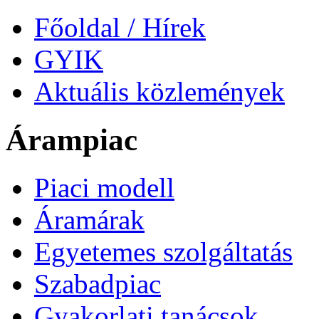
Főoldal / Hírek
GYIK
Aktuális közlemények
Árampiac
Piaci modell
Áramárak
Egyetemes szolgáltatás
Szabadpiac
Gyakorlati tanácsok