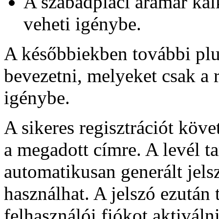
A szabadpiaci áramár kal
veheti igénybe.
A későbbiekben további plus
bevezetni, melyeket csak a 
igénybe.
A sikeres regisztrációt köve
a megadott címre. A levél t
automatikusan generált jels
használhat. A jelszó ezután
felhasználói fiókot aktiválni