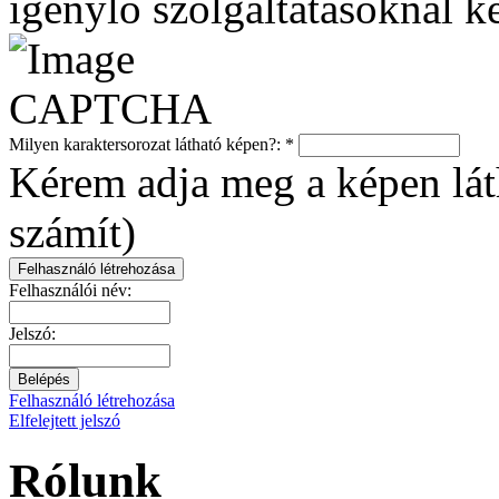
igénylő szolgáltatásoknál ke
Milyen karaktersorozat látható képen?:
*
Kérem adja meg a képen láth
számít)
Felhasználói név:
Jelszó:
Felhasználó létrehozása
Elfelejtett jelszó
Rólunk